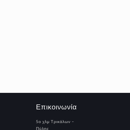
Επικοινωνία
5ο χλμ Τρικάλων –
Πύλης