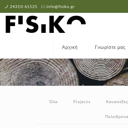
24310-61525
info@fisiko.gr
Αρχική
Γνωρίστε μας
Όλα
Projects
Καναπέδε
Πολυθρόν