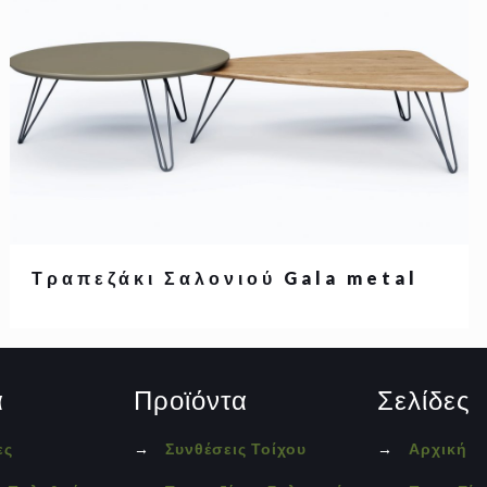
Τραπεζάκι Σαλονιού Gala metal
α
Προϊόντα
Σελίδες
ες
→
Συνθέσεις Τοίχου
→
Αρχική