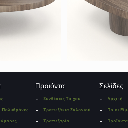
α
Προϊόντα
Σελίδες
ες
→
Συνθέσεις Τοίχου
→
Αρχική
ς-Πολυθρόνες
→
Τραπεζάκια Σαλονιού
→
Ποιοι Εί
κάμαρες
→
Τραπεζαρία
→
Προϊόντ