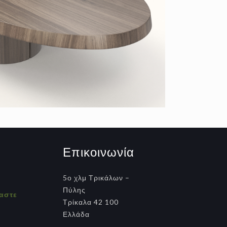
Επικοινωνία
5ο χλμ Τρικάλων –
Πύλης
μαστε
Τρίκαλα 42 100
α
Ελλάδα