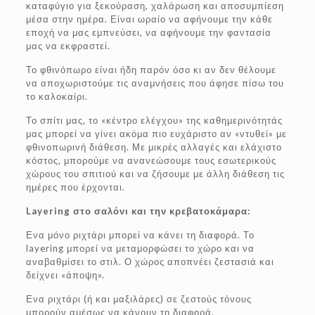
καταφύγιο για ξεκούραση, χαλάρωση και αποσυμπίεση
μέσα στην ημέρα. Είναι ωραίο να αφήνουμε την κάθε
εποχή να μας εμπνεύσει, να αφήνουμε την φαντασία
μας να εκφραστεί.
Το φθινόπωρο είναι ήδη παρόν όσο κι αν δεν θέλουμε
να αποχωριστούμε τις αναμνήσεις που άφησε πίσω του
το καλοκαίρι.
Το σπίτι μας, το «κέντρο ελέγχου» της καθημερινότητάς
μας μπορεί να γίνει ακόμα πιο ευχάριστο αν «ντυθεί» με
φθινοπωρινή διάθεση. Με μικρές αλλαγές και ελάχιστο
κόστος, μπορούμε να ανανεώσουμε τους εσωτερικούς
χώρους του σπιτιού και να ζήσουμε με άλλη διάθεση τις
ημέρες που έρχονται.
Layering στο σαλόνι και την κρεβατοκάμαρα:
Ενα μόνο ριχτάρι μπορεί να κάνει τη διαφορά. Το
layering μπορεί να μεταμορφώσει το χώρο και να
αναβαθμίσει το στιλ. Ο χώρος αποπνέει ζεστασιά και
δείχνει «άποψη».
Ενα ριχτάρι (ή και μαξιλάρες) σε ζεστούς τόνους
μπορούν αμέσως να κάνουν τη διαφορά.